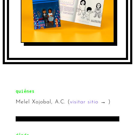
quiénes
Melel Xojobal, A.C. (
visitar sitio
→ )
dónde