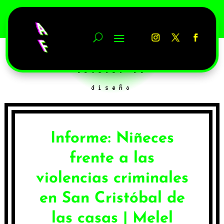
↵ regresar a
estudio de
diseño
Informe: Niñeces
frente a las
violencias criminales
en San Cristóbal de
las casas | Melel