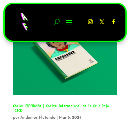
Cómic: ESPERANZA | Comité Internacional de la Cruz Roja
(CICR)
por
Andamos Flotando
|
Mar 6, 2024